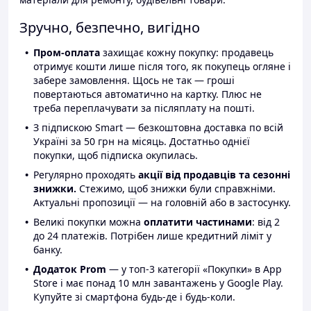
Зручно, безпечно, вигідно
Пром-оплата
захищає кожну покупку: продавець
отримує кошти лише після того, як покупець огляне і
забере замовлення. Щось не так — гроші
повертаються автоматично на картку. Плюс не
треба переплачувати за післяплату на пошті.
З підпискою Smart — безкоштовна доставка по всій
Україні за 50 грн на місяць. Достатньо однієї
покупки, щоб підписка окупилась.
Регулярно проходять
акції від продавців та сезонні
знижки.
Стежимо, щоб знижки були справжніми.
Актуальні пропозиції — на головній або в застосунку.
Великі покупки можна
оплатити частинами
: від 2
до 24 платежів. Потрібен лише кредитний ліміт у
банку.
Додаток Prom
— у топ-3 категорії «Покупки» в App
Store і має понад 10 млн завантажень у Google Play.
Купуйте зі смартфона будь-де і будь-коли.