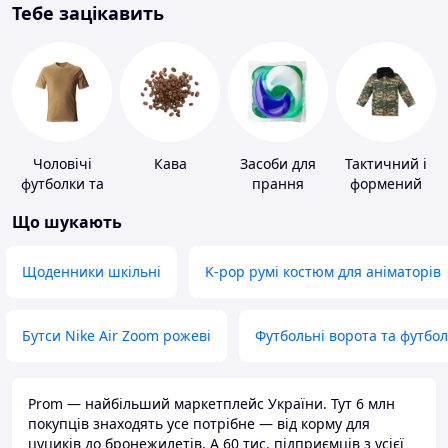
Тебе зацікавить
Чоловічі
Кава
Засоби для
Тактичний і
футболки та
прання
формений
майки
одяг
Що шукають
Щоденники шкільні
K-pop румі костюм для аніматорів
Бутси Nike Air Zoom рожеві
Футбольні ворота та футбо
Prom — найбільший маркетплейс України. Тут 6 млн
покупців знаходять усе потрібне — від корму для
цуциків до бронежилетів. А 60 тис. підприємців з усієї