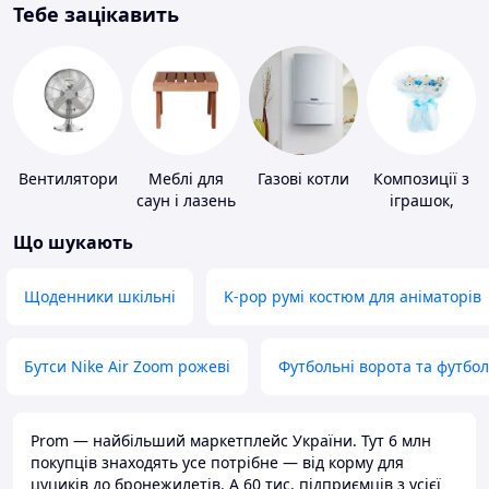
Тебе зацікавить
Вентилятори
Меблі для
Газові котли
Композиції з
саун і лазень
іграшок,
одягу,
Що шукають
підгузків
Щоденники шкільні
K-pop румі костюм для аніматорів
Бутси Nike Air Zoom рожеві
Футбольні ворота та футбо
Prom — найбільший маркетплейс України. Тут 6 млн
покупців знаходять усе потрібне — від корму для
цуциків до бронежилетів. А 60 тис. підприємців з усієї