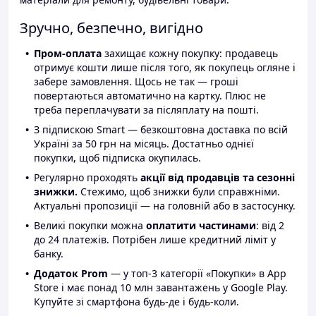
Зручно, безпечно, вигідно
Пром-оплата
захищає кожну покупку: продавець
отримує кошти лише після того, як покупець огляне і
забере замовлення. Щось не так — гроші
повертаються автоматично на картку. Плюс не
треба переплачувати за післяплату на пошті.
З підпискою Smart — безкоштовна доставка по всій
Україні за 50 грн на місяць. Достатньо однієї
покупки, щоб підписка окупилась.
Регулярно проходять
акції від продавців та сезонні
знижки.
Стежимо, щоб знижки були справжніми.
Актуальні пропозиції — на головній або в застосунку.
Великі покупки можна
оплатити частинами
: від 2
до 24 платежів. Потрібен лише кредитний ліміт у
банку.
Додаток Prom
— у топ-3 категорії «Покупки» в App
Store і має понад 10 млн завантажень у Google Play.
Купуйте зі смартфона будь-де і будь-коли.