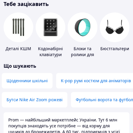
Тебе зацікавить
Деталі КШМ
Кодонабірні
Блоки та
Бюстгальтери
клавіатури
ролики для
йоги
Що шукають
Щоденники шкільні
K-pop румі костюм для аніматорів
Бутси Nike Air Zoom рожеві
Футбольні ворота та футбо
Prom — найбільший маркетплейс України. Тут 6 млн
покупців знаходять усе потрібне — від корму для
цуциків до бронежилетів. А 60 тис. підприємців з усієї