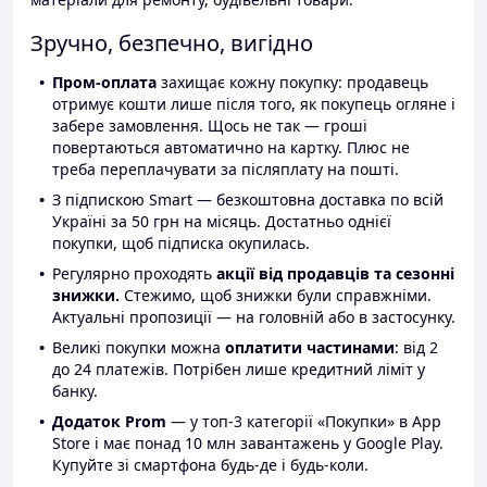
Зручно, безпечно, вигідно
Пром-оплата
захищає кожну покупку: продавець
отримує кошти лише після того, як покупець огляне і
забере замовлення. Щось не так — гроші
повертаються автоматично на картку. Плюс не
треба переплачувати за післяплату на пошті.
З підпискою Smart — безкоштовна доставка по всій
Україні за 50 грн на місяць. Достатньо однієї
покупки, щоб підписка окупилась.
Регулярно проходять
акції від продавців та сезонні
знижки.
Стежимо, щоб знижки були справжніми.
Актуальні пропозиції — на головній або в застосунку.
Великі покупки можна
оплатити частинами
: від 2
до 24 платежів. Потрібен лише кредитний ліміт у
банку.
Додаток Prom
— у топ-3 категорії «Покупки» в App
Store і має понад 10 млн завантажень у Google Play.
Купуйте зі смартфона будь-де і будь-коли.