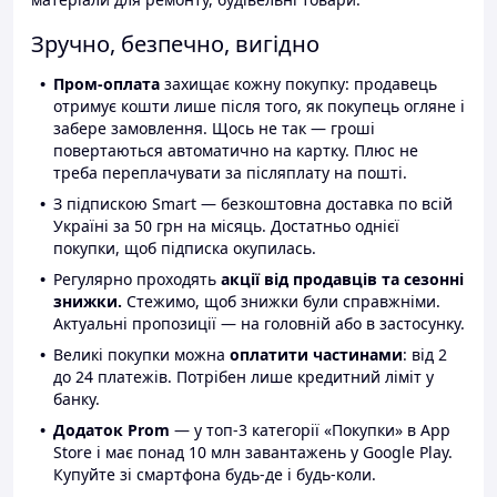
Зручно, безпечно, вигідно
Пром-оплата
захищає кожну покупку: продавець
отримує кошти лише після того, як покупець огляне і
забере замовлення. Щось не так — гроші
повертаються автоматично на картку. Плюс не
треба переплачувати за післяплату на пошті.
З підпискою Smart — безкоштовна доставка по всій
Україні за 50 грн на місяць. Достатньо однієї
покупки, щоб підписка окупилась.
Регулярно проходять
акції від продавців та сезонні
знижки.
Стежимо, щоб знижки були справжніми.
Актуальні пропозиції — на головній або в застосунку.
Великі покупки можна
оплатити частинами
: від 2
до 24 платежів. Потрібен лише кредитний ліміт у
банку.
Додаток Prom
— у топ-3 категорії «Покупки» в App
Store і має понад 10 млн завантажень у Google Play.
Купуйте зі смартфона будь-де і будь-коли.