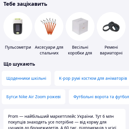
Тебе зацікавить
Пульсометри
Аксесуари для
Весільні
Ремені
спальних
коробки для
вариаторні
мішків,
грошей
Що шукають
карематів та
наметів
Щоденники шкільні
K-pop румі костюм для аніматорів
Бутси Nike Air Zoom рожеві
Футбольні ворота та футбо
Prom — найбільший маркетплейс України. Тут 6 млн
покупців знаходять усе потрібне — від корму для
цуциків до бронежилетів. А 60 тис. підприємців з усієї