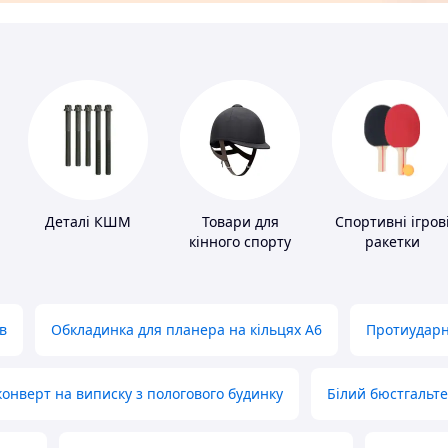
Деталі КШМ
Товари для
Спортивні ігров
кінного спорту
ракетки
в
Обкладинка для планера на кільцях А6
Протиударн
нверт на виписку з пологового будинку
Білий бюстгальт