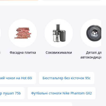
і
Фасадна плитка
Соковижималки
Деталі для
автокондиціоне
ий чохол на Hot 60i
Бюстгальтер без кісточок 95с
ер пушап 75b
Футбольні стоноги Nike Phantom GX2