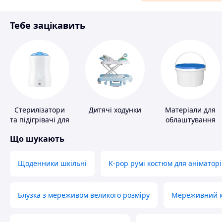
Матеріали для ремонту
Тебе зацікавить
Спорт і відпочинок
Стерилізатори
Дитячі ходунки
Матеріали для
та підігрівачі для
облаштування
дитячого
промислових
Що шукають
харчування
підлог
Щоденники шкільні
K-pop румі костюм для аніматорі
Блузка з мереживом великого розміру
Мереживний ко