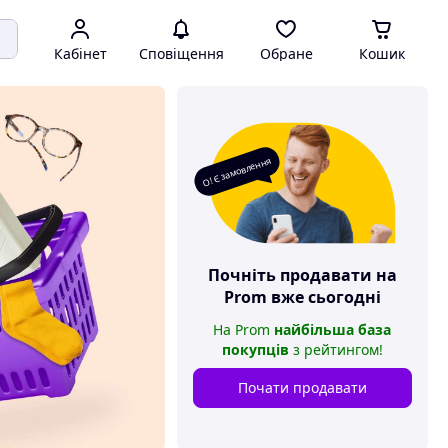
Кабінет
Сповіщення
Обране
Кошик
О! Є замовлення
Почніть продавати на
Prom
вже сьогодні
На
Prom
найбільша база
покупців
з рейтингом
!
Почати продавати