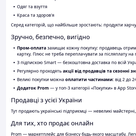
Одяг та взуття
Краса та здоров'я
Серед категорій, що найбільше зростають: продукти харчув
Зручно, безпечно, вигідно
Пром-оплата
захищає кожну покупку: продавець отриму
картку. Плюс не треба переплачувати за післяплату на 
З підпискою Smart — безкоштовна доставка по всій Украї
Регулярно проходять
акції від продавців та сезонні з
Великі покупки можна
оплатити частинами
: від 2 до 
Додаток Prom
— у топ-3 категорії «Покупки» в App Stor
Продавці з усієї України
Тут продають українські підприємці — невеликі майстерні,
Для тих, хто продає онлайн
Prom — маркетплейс для бізнесу будь-якого масштабу. Легк