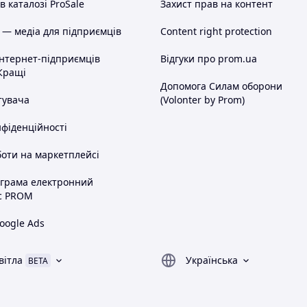
 каталозі ProSale
Захист прав на контент
 — медіа для підприємців
Content right protection
інтернет-підприємців
Відгуки про prom.ua
Кращі
Допомога Силам оборони
тувача
(Volonter by Prom)
нфіденційності
оти на маркетплейсі
ограма електронний
с PROM
oogle Ads
вітла
Українська
BETA