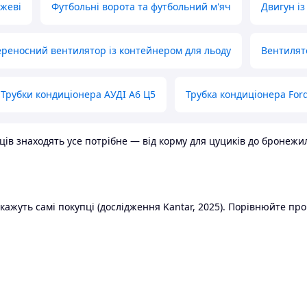
ожеві
Футбольні ворота та футбольний м'яч
Двигун із
реносний вентилятор із контейнером для льоду
Вентилят
Трубки кондиціонера АУДІ А6 Ц5
Трубка кондиціонера Ford
в знаходять усе потрібне — від корму для цуциків до бронежилет
ажуть самі покупці (дослідження Kantar, 2025). Порівнюйте пропо