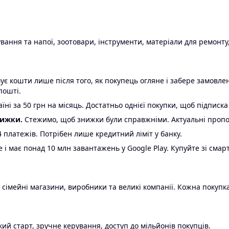
ання та напої, зоотовари, інструменти, матеріали для ремонту,
є кошти лише після того, як покупець огляне і забере замовл
пошті.
ні за 50 грн на місяць. Достатньо однієї покупки, щоб підписка
нижки.
Стежимо, щоб знижки були справжніми. Актуальні пропози
24 платежів. Потрібен лише кредитний ліміт у банку.
e і має понад 10 млн завантажень у Google Play. Купуйте зі смар
 сімейні магазини, виробники та великі компанії. Кожна покупка
ий старт, зручне керування, доступ до мільйонів покупців.