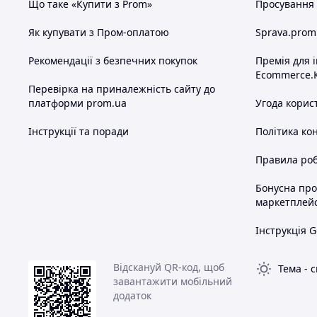
Що таке «Купити з Prom»
Просування в
Як купувати з Пром-оплатою
Sprava.prom
Рекомендації з безпечних покупок
Премія для 
Ecommerce.
Перевірка на приналежність сайту до
платформи prom.ua
Угода корис
Інструкції та поради
Політика ко
Правила роб
Бонусна пр
маркетплей
Інструкція G
Відскануй QR-код, щоб
Тема
-
с
завантажити мобільний
додаток