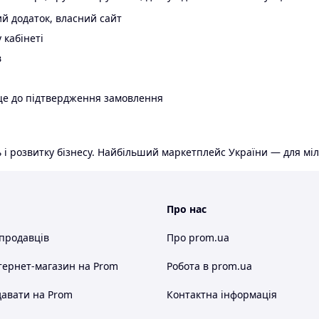
й додаток, власний сайт
 кабінеті
в
ще до підтвердження замовлення
 і розвитку бізнесу. Найбільший маркетплейс України — для міл
Про нас
 продавців
Про prom.ua
тернет-магазин
на Prom
Робота в prom.ua
авати на Prom
Контактна інформація