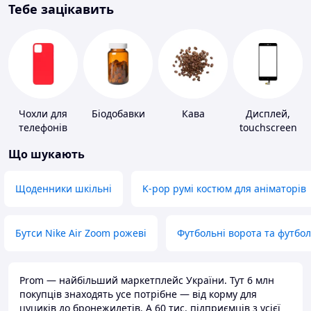
Тебе зацікавить
Чохли для
Біодобавки
Кава
Дисплей,
телефонів
touchscreen
для телефонів
Що шукають
Щоденники шкільні
K-pop румі костюм для аніматорів
Бутси Nike Air Zoom рожеві
Футбольні ворота та футбо
Prom — найбільший маркетплейс України. Тут 6 млн
покупців знаходять усе потрібне — від корму для
цуциків до бронежилетів. А 60 тис. підприємців з усієї