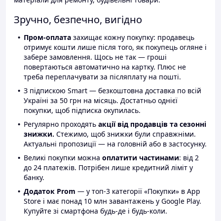
Зручно, безпечно, вигідно
Пром-оплата
захищає кожну покупку: продавець
отримує кошти лише після того, як покупець огляне і
забере замовлення. Щось не так — гроші
повертаються автоматично на картку. Плюс не
треба переплачувати за післяплату на пошті.
З підпискою Smart — безкоштовна доставка по всій
Україні за 50 грн на місяць. Достатньо однієї
покупки, щоб підписка окупилась.
Регулярно проходять
акції від продавців та сезонні
знижки.
Стежимо, щоб знижки були справжніми.
Актуальні пропозиції — на головній або в застосунку.
Великі покупки можна
оплатити частинами
: від 2
до 24 платежів. Потрібен лише кредитний ліміт у
банку.
Додаток Prom
— у топ-3 категорії «Покупки» в App
Store і має понад 10 млн завантажень у Google Play.
Купуйте зі смартфона будь-де і будь-коли.