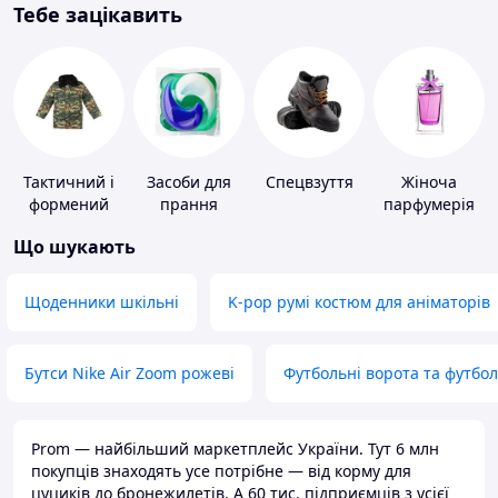
Тебе зацікавить
Тактичний і
Засоби для
Спецвзуття
Жіноча
формений
прання
парфумерія
одяг
Що шукають
Щоденники шкільні
K-pop румі костюм для аніматорів
Бутси Nike Air Zoom рожеві
Футбольні ворота та футбо
Prom — найбільший маркетплейс України. Тут 6 млн
покупців знаходять усе потрібне — від корму для
цуциків до бронежилетів. А 60 тис. підприємців з усієї