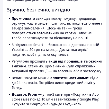
Зручно, безпечно, вигідно
Пром-оплата
захищає кожну покупку: продавець
отримує кошти лише після того, як покупець огляне і
забере замовлення. Щось не так — гроші
повертаються автоматично на картку. Плюс не
треба переплачувати за післяплату на пошті.
З підпискою Smart — безкоштовна доставка по всій
Україні за 50 грн на місяць. Достатньо однієї
покупки, щоб підписка окупилась.
Регулярно проходять
акції від продавців та сезонні
знижки.
Стежимо, щоб знижки були справжніми.
Актуальні пропозиції — на головній або в застосунку.
Великі покупки можна
оплатити частинами
: від 2
до 24 платежів. Потрібен лише кредитний ліміт у
банку.
Додаток Prom
— у топ-3 категорії «Покупки» в App
Store і має понад 10 млн завантажень у Google Play.
Купуйте зі смартфона будь-де і будь-коли.